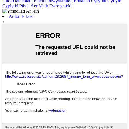
Unol Daleithiau
,
Pibell Ddiwydiannol
,
Ffitiadau Cysylltu Cyflym
,
Cyplydd Pibell Aer Math Ewropeaidd
,
Anfon E-bost
x