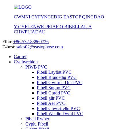
CWMNI CYFYNGEDIG EASTOP QINGDAO
Y CYFLENWR PRIAF O BIBELLAU A
CHWPLIADAU
Ffôn:
+86-532-83860726
E-bost:
sales02@eastophose.com
Cartref
Cynhyrchion
PIWB PVC
Pibell Layflat PVC
Pibell Braidedig PVC
Pibell Gwifren Dur PVC
Pibell Sugno PVC
Pibell Gardd PVC
Pibell glir PVC
Pibell Aer PVC
Pibell Chwistrellu PVC
Pibell Weldio Dwbl PVC
Pibell Rwber
Cyplu Pibell