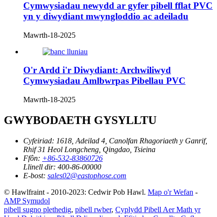
Cymwysiadau newydd ar gyfer pibell fflat PVC
yn y diwydiant mwyngloddio ac adeiladu
Mawrth-18-2025
O'r Ardd i'r Diwydiant: Archwiliwyd
Cymwysiadau Amlbwrpas Pibellau PVC
Mawrth-18-2025
GWYBODAETH GYSYLLTU
Cyfeiriad:
1618, Adeilad 4, Canolfan Rhagoriaeth y Ganrif,
Rhif 31 Heol Longcheng, Qingdao, Tsieina
Ffôn:
+86-532-83860726
Llinell dir:
400-86-00000
E-bost:
sales02@eastophose.com
© Hawlfraint - 2010-2023: Cedwir Pob Hawl.
Map o'r Wefan
-
AMP Symudol
pibell sugno plethedig
,
pibell rwber
,
Cyplydd Pibell Aer Math yr