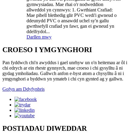
gymwysiadau. Mae rhai o'r nodweddion
allweddol yn cynnwys: 1. Gwrthiant Crafiad:
Mae pibell blethedig glir PVC wedi'i gwneud o
ddeunydd PVC o ansawdd uchel sy'n gallu
gwrthsefyll crafiad yn fawr, gan ei gwneud yn
ddelfrydol...
Darllen mwy
CROESO I YMGYNGHORI
Pan fyddwch chi'n awyddus i gael unrhyw un o'n heitemau ar ôl i
chi edrych ar ein rhestr gynnyrch, mae croeso i chi gysylltu â ni
gydag ymholiadau. Gallwch anfon e-byst atom a chysylltu â ni i
ymgynghori a byddwn yn ymateb i chi cyn gynted ag y gallwn.
Gofyn am Ddyfynbris
POSTIADAU DIWEDDAR