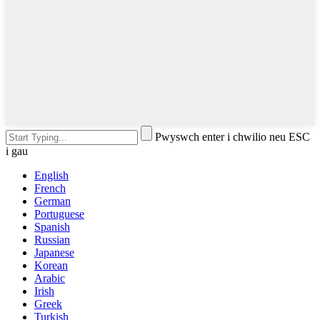
Pwyswch enter i chwilio neu ESC
i gau
English
French
German
Portuguese
Spanish
Russian
Japanese
Korean
Arabic
Irish
Greek
Turkish