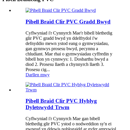
Pibell Braid Clir PVC Gradd Bwyd
Cyflwyniad i'r Cynnyrch Mae'r bibell blethedig
glir PVC gradd bwyd yn ddelfrydol i'w
defnyddio mewn ystod eang o gymwysiadau,
gan gynnwys prosesu bwyd, pecynnu a
chludiant. Mae rhai o gymwysiadau cyffredin y
bibell hon yn cynnwys: 1. Dosbarthu bwyd a
diod 2. Prosesu llaeth a chynnyrch llaeth 3.
Prosesu cig...
Darllen mwy
Pibell Braid Clir PVC Hyblyg
Dyletswydd Trwm
Cyflwyniad i'r Cynnyrch Mae gan bibell
blethedig glir PVC ystod o nodweddion sy'n ei
gwneud yn ddewis poblogaidd ar gyfer amrywiol