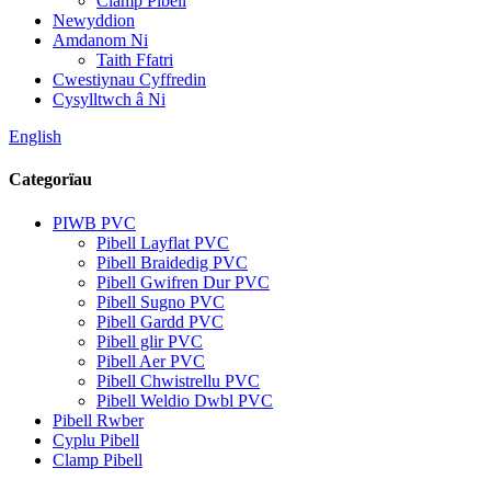
Clamp Pibell
Newyddion
Amdanom Ni
Taith Ffatri
Cwestiynau Cyffredin
Cysylltwch â Ni
English
Categorïau
PIWB PVC
Pibell Layflat PVC
Pibell Braidedig PVC
Pibell Gwifren Dur PVC
Pibell Sugno PVC
Pibell Gardd PVC
Pibell glir PVC
Pibell Aer PVC
Pibell Chwistrellu PVC
Pibell Weldio Dwbl PVC
Pibell Rwber
Cyplu Pibell
Clamp Pibell