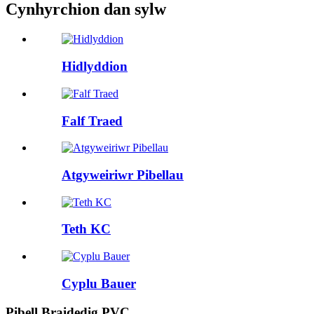
Cynhyrchion dan sylw
Hidlyddion
Falf Traed
Atgyweiriwr Pibellau
Teth KC
Cyplu Bauer
Pibell Braidedig PVC